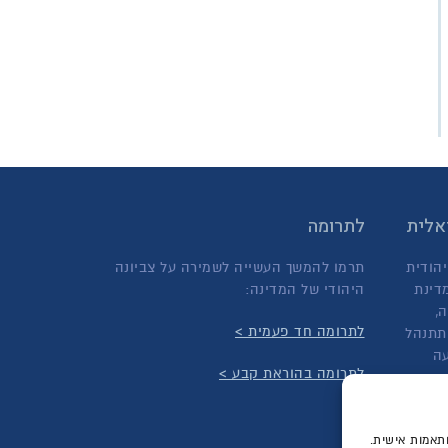
ראלית
לתרומה
יהודית
תרמו להמשך העשייה לשמירה על צביונה
דינת
היהודי של המדינה:
,
לתרומה חד פעמית >
תתנהל
עה
לתרומה בהוראת קבע >
ותאמות אישית.