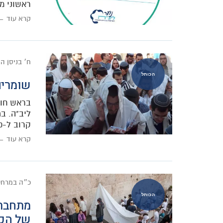
ראשוני מ
קרא עוד ←
ח׳ בניסן ה
הכותל
שומרים
בראש חוד
ליב"ה. ב
קרוב ל-1500
קרא עוד ←
כ״ה במרחש
הכותל
מתחברי
של הכו