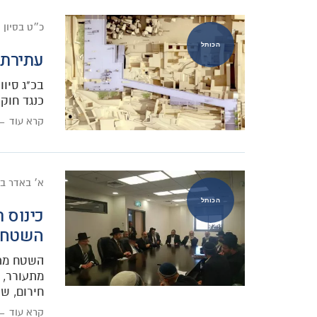
כ״ט בסיון 
הכותל
עתירת ל
כנגד חוק
קרא עוד ←
א׳ באדר ב
הכותל
כינוס 
השטח
השטח מתע
מתעורר, 
חירום, שה
קרא עוד ←