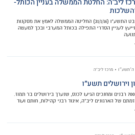
רכז ליב"ה: החלטת הממשלה בעניין הכותל-
והשלכות
בכ"ח בשבט התשע"ו (31/1/16) החליטה הממשלה לאמץ את מסקנות
ייעץ לעניין הסדרי התפילה בכותל המערבי ובכך למעשה
נועה
 ה׳תשע״ו
מרכז ליב"ה
ון וירושלים תשע״ו
למעלה מ700 רבנים ומחנכים הגיעו לכנס, שנערך בירושלים בו' תמוז.
זמתם של הארגונים ליב"ה, איגוד רבני קהילות, חותם ועוד