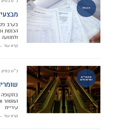
כ״ט בסיון 
הכותל
מבצעי 
בערב פסח
הכנסת ופ
ולתנועה
קרא עוד ←
כ״ט בסיון 
מאמרים
ופרסומים
שומרים
בתקופה ה
המסחר וה
עיריית
קרא עוד ←