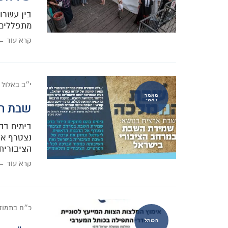
בין עשרו
מתפללים 
קרא עוד ←
י״ב באלול 
מאמר
ראשי
שבת המ
בימים בה
נצטרף אל
הציבורית
קרא עוד ←
כ״ח בתמוז
הכותל