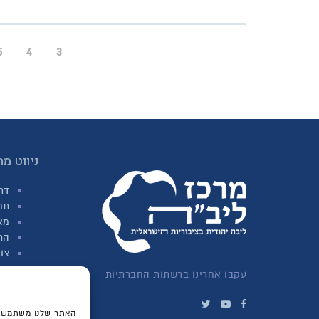
5
4
3
ניווט מה
דר
תח
מא
הת
צו
עקבו אחרינו ברשתות החברתיות
האתר שלנו משתמש בע