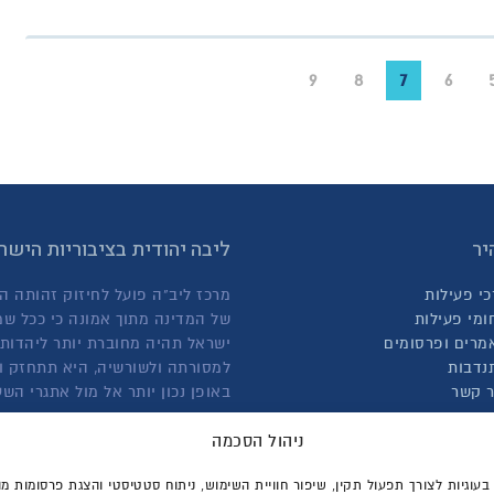
9
8
7
6
יר
ליבה יהודית בציבוריות היש
כי פעילות
מרכז ליב"ה פועל לחיזוק זהותה ה
ומי פעילות
של המדינה מתוך אמונה כי ככל שמ
מרים ופרסומים
ישראל תהיה מחוברת יותר ליהדותה
נדבות
למסורתה ולשורשיה, היא תתחזק ו
ר קשר
באופן נכון יותר אל מול אתגרי הש
קרא עוד אודותינו >
ניהול הסכמה
וגיות לצורך תפעול תקין, שיפור חוויית השימוש, ניתוח סטטיסטי והצגת פרסומות מ