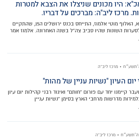
"א: היו מכונים שניצלו את הצבא למטרות
ת. מרכז ליב"ה: מברכים על דבריו.
ראש אכ"א, האלוף מוטי אלמוז, התייחס בכנס ירושלים ה15, שהתקיים
סערות השונות שהיו סביב צה"ל בשנה האחרונה. אלמוז אמר
׳תשע״ח
מרכז ליב"ה
יום העיון "נשיות עניין של מהות"
ר קיימנו יחד עם פורום "חותם" ואיגוד רבני קהילות יום עיון
למידות מדרשות מרחבי הארץ בסימן "נשיות עניין
ה׳תשע״ח
מרכז ליב"ה