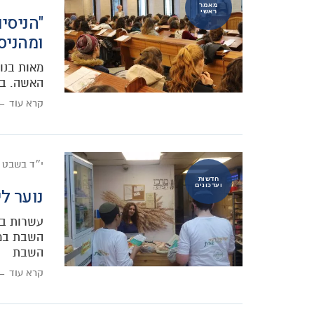
מאמר
ראשי
"הניסי
ומהניס
מאות בנות
האשה. בכ
קרא עוד ←
י״ד בשבט 
חדשות
ועדכונים
נוער ל
עשרות בנ
השבת במר
השבת
קרא עוד ←