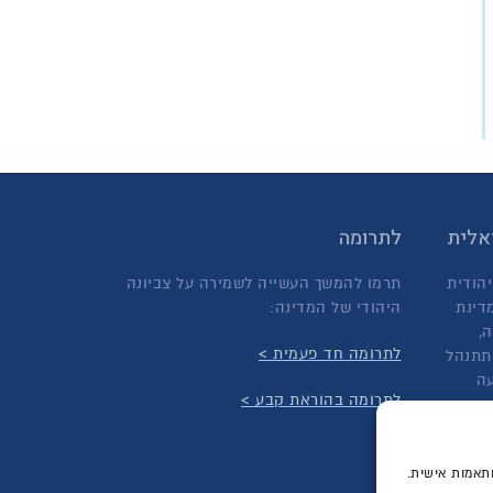
ראלית
לתרומה
יהודית
תרמו להמשך העשייה לשמירה על צביונה
דינת
היהודי של המדינה:
,
לתרומה חד פעמית >
תתנהל
עה
לתרומה בהוראת קבע >
ותאמות אישית.