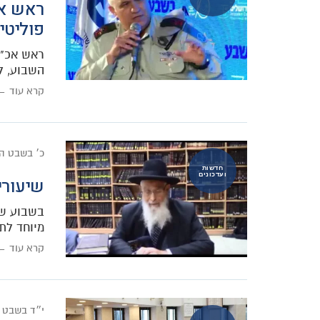
ראש אכ
פוליטיו
השבוע, ל
קרא עוד ←
כ׳ בשבט ה
חדשות
ועדכונים
שיעורי 
בשבוע שעב
מיוחד לת
קרא עוד ←
י״ד בשבט 