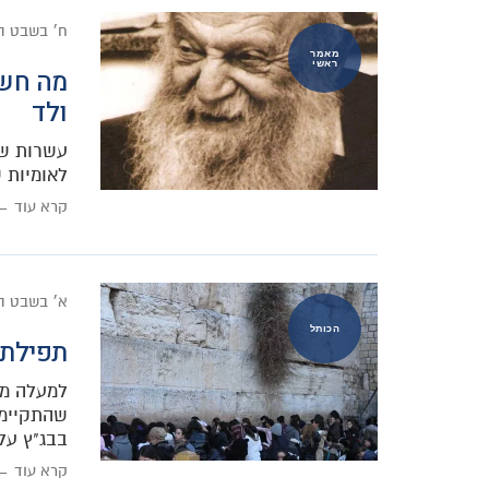
ח׳ בשבט ה
מאמר
ראשי
מה חשב
ולד
עשרות שני
לאומיות 
קרא עוד ←
א׳ בשבט ה
הכותל
תפילת
שהתקיימה
בבג"ץ על
קרא עוד ←