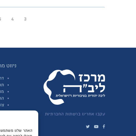
5
4
3
ניווט מה
דר
תח
מא
הת
צו
עקבו אחרינו ברשתות החברתיות
האתר שלנו משתמש בע