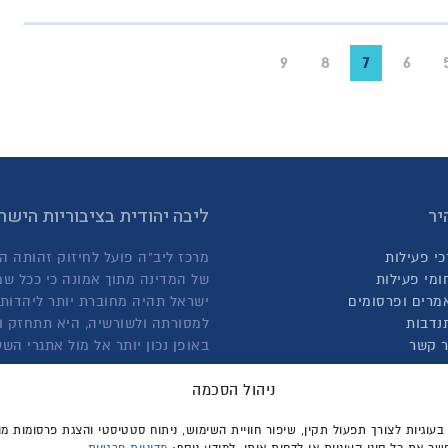
9
8
7
6
יר
ליבה יהודית בציבוריות היש
כי פעילות
מרכז ליב"ה פועל לחיזוק זהותה ה
ומי פעילות
של המדינה מתוך אמונה כי ככל שמ
מרים ופרסומים
ישראל תהיה מחוברת יותר ליהדותה
נדבות
למסורתה ולשורשיה, היא תתחזק ו
ר קשר
באופן נכון יותר אל מול אתגרי הש
קרא עוד אודותינו >
ניהול הסכמה
וגיות לצורך תפעול תקין, שיפור חוויית השימוש, ניתוח סטטיסטי והצגת פרסומות מ