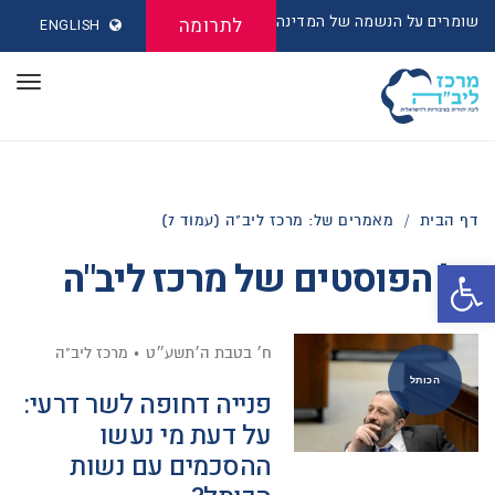
שומרים על הנשמה של המדינה
לתרומה
ENGLISH
תפר
דף הבית
/
מאמרים של: מרכז ליב"ה (עמוד 7)
כל הפוסטים של
מרכז ליב"ה
פתח סרגל נגישות
ח׳ בטבת ה׳תשע״ט
מרכז ליב"ה
הכותל
פנייה דחופה לשר דרעי:
על דעת מי נעשו
ההסכמים עם נשות