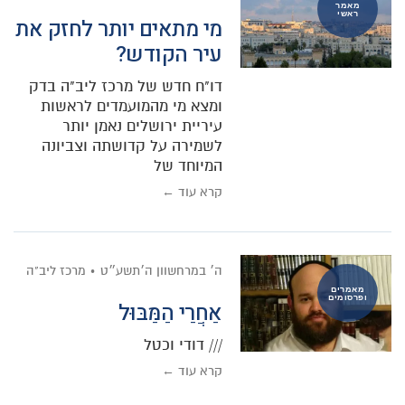
מאמר
ראשי
מי מתאים יותר לחזק את
עיר הקודש?
דו"ח חדש של מרכז ליב"ה בדק
ומצא מי מהמועמדים לראשות
עיריית ירושלים נאמן יותר
לשמירה על קדושתה וצביונה
המיוחד של
קרא עוד ←
ה׳ במרחשוון ה׳תשע״ט
מרכז ליב"ה
מאמרים
ופרסומים
אַחֲרַי הַמַּבּוּל
/// דודי וכטל
קרא עוד ←