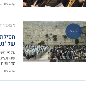
קרא עוד ←
ג׳ באב ה׳
הכותל
תפילת 
של "נש
אלפי נשי
שהתקיימה
הדרומית.
קרא עוד ←