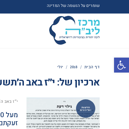
שומרים על הנשמה של המדינה
פתח סרגל נגישות
דף הבית
/
2018
/
יולי
ארכיון של:
י״ז באב ה׳תשע
י״ז באב ה
חדשות
ועדכונים
זעקתם 