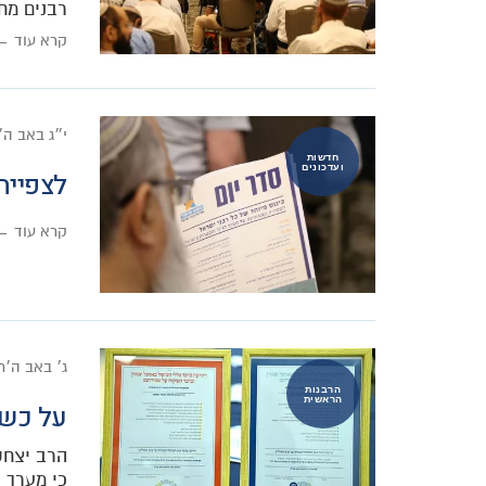
רבנים מח
קרא עוד ←
י״ג באב ה
חדשות
ועדכונים
לצפייה
קרא עוד ←
ג׳ באב ה׳
הרבנות
הראשית
על כשר
הרב יצחק
כי מערך 