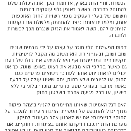
הכשרות וחיי הדת בארץ, או חמור מכך, את היכולת שלנו
להתנהל כחברה. כאשר באופן גלוי עוסקים בהפגת
חששם של בעלי העסקים מפני רשויות החוק האוכפות
אותו, ומלמדים אותם כיצד להתחמק מלשלם את הקנסות
הניתנים להם, קשה לאמוד את הנזק שנגרם מכך לכשרות
ולחברה.
דפוס הפעילות הלז חוזר על עצמו על ידי גורמים שונים
שוב ושוב, ובענייני דת הוא משום מה מקבל לגיטימיות
תקשורתית המתיימרת אף היא להשמיע את קולו של העם
גם כאשר בקלפי הוא מבטא את רצונו באופן שונה. כך אנו
יכולים לראות יחס אוהד לעורכי נישואים פרטיים כנגד
החוק, או לגיורים שלא כחוק, יחס שאינו עולה על הדעת
כאשר מדובר בעורכי טסט פרטיים, מוכרי בלוני גז ללא
רישיון, או בכל פגיעה אחרת בשלטון החוק.
האם דגל האמינות שאותו מתיימרים להניף ב'צהר פיקוח
מזון' יכול להתבסס על הטעיית הציבור? עידוד למעבר על
החוק? לזייפנות? אם יש לארגון צהר רעיונות לתיקון
מערכת הדת יתכבדו ויקדמו אותם בצינורות החוקיים, אם
כדבריהם רעיונותיהם מבטאים את רצון העם, זו לא אמורה