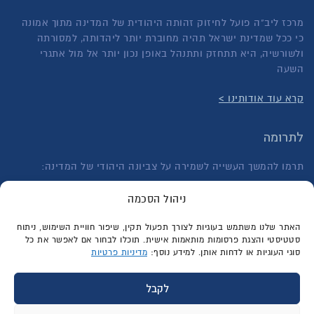
מרכז ליב"ה פועל לחיזוק זהותה היהודית של המדינה מתוך אמונה
כי ככל שמדינת ישראל תהיה מחוברת יותר ליהדותה, למסורתה
ולשורשיה, היא תתחזק ותתנהל באופן נכון יותר אל מול אתגרי
השעה
קרא עוד אודותינו >
לתרומה
תרמו להמשך העשייה לשמירה על צביונה היהודי של המדינה:
לתרומה חד פעמית >
ניהול הסכמה
לתרומה בהוראת קבע >
האתר שלנו משתמש בעוגיות לצורך תפעול תקין, שיפור חוויית השימוש, ניתוח
סטטיסטי והצגת פרסומות מותאמות אישית. תוכלו לבחור אם לאפשר את כל
סוגי העוגיות או לדחות אותן. למידע נוסף:
מדיניות פרטיות
לקבל
גלילה