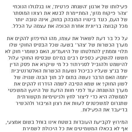
פעילותו של ארגון 'השגחה פרטית', או בגלגולו הנוכחי
'צהר פיקוח מזון', המתיימרת לבטא את רצונו המוסתר
של העם, כנגד ביטויו המובהק בחוק, אינה טובה יותר
מכל קבוצה בריונית אחרת הכופה את עצמה על הכלל.
על כל בר דעת לשאול את עצמו, מהו החיפזון להקים את
מערך הכשרות של 'צהר' בשעה שכל הבסיס החוקי שלו
תלוי וממתין להחלטתו של היועמ"ש, האם כשומרי חוק לא
חששו להשקיע כספים רבים במיזם שבסיסו החוקי עלול
להישמט ולהוביל לסגירתו? כל מי שיקרא את פסק הדין
של בג"צ שעליו כביכול נשענת הכשרות האלטרנטיבית
יתמה האם הדבר נעשה בתום לב תוך הבנה שגויה של
לשון החוק? או שמא הסיבה לשמה הזדרזו להקים את
מערך ההשגחה עוד לפני חוות הדעת של היועץ המשפטי
לממשלה היא כדי ליצור לחץ ולגיטימיות תקשורתית
שתגרום למשפטנים לעוות את רצון הציבור ולהכשיר
בדיעבד את הפעילות.
המירוץ לקביעת העובדות בשטח אינו בוחל בשום אמצעי,
אף לא בכאלו המשמיטים את כל היכולת לשמירת