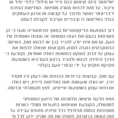
'אלימות' הינה שימוש בכח פיזי או מילולי כלפי יחיד או
ציבור, על מנת לכפות מטרה מסוימת. האלימות הופכת
ל'בריונות' כאשר מדובר על קבוצה או ארגון העוסקים
בגלוי באלימות זו ובכפיית הציבור לקבלת דעתם.
רוב התנועות הדיקטטוריות במשך ההיסטוריה טענו כי הן
משרתות בעצם את רצונו המוסתר או טובתו האמתית של
העם, גם אם אינו יודע להכיר בכך או לבטא זאת, השיטה
הדמוקרטית נועדה למנוע מקבוצות שכאלו לכפות את
עצמן על הרוב השקט בתואנות כאלה ואחרות, וקובעת כי
הדרך היחידה לבטא ולהכיר ברצון העם היא באמצעות
חקיקת חוקים על ידי נבחרי העם בקלפי.
עם זאת, קבוצות בריוניות הכופות את דעתן היו ותמיד
יהיו, יש כאלו שעושות זאת באלימות פיזית, ויש כאלו
שכופות עצמן באמצעות שיימינג, לחץ תקשורתי וכדומה.
חוות הדעת שיצאה מלשכתו של היועץ המשפטי
לממשלה, הקובעת ששימוש בתעודות וסמלי כשרות
מאורגנות בנוסח מפולפל ככל שיהיה מהווים עבירה על
חוק הונאה בכשרות, חשפה את מה שהיה ידוע לכל מי