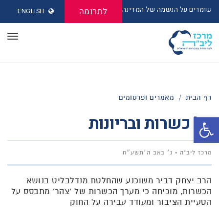
שומרים על הנשמה של המדינה
לתרומה
ENGLISH
תפר
דף הבית
/
מאמרים ופרסומים
על כשרות ובריונות
פתח סרגל נגישות
מרכז ליב"ה
ג׳ באב ה׳תשע״ח
הרב יצחק דביר משוכנע שהחלטת מנדלבליט בנושא
הכשרות, מוכיחה כי מערך הכשרות של 'צהר' מתבסס על
הטעיית הציבור ומעודד עבירה על החוק