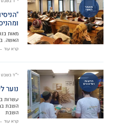
י״ד בשבט 
מאמר
ראשי
"הניסי
ומהניס
מאות בנות
האשה. בכ
קרא עוד ←
י״ד בשבט 
חדשות
ועדכונים
נוער ל
עשרות בנ
השבת במר
השבת
קרא עוד ←