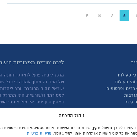
9
8
7
6
יר
ליבה יהודית בציבוריות היש
כי פעילות
מרכז ליב"ה פועל לחיזוק זהותה ה
ומי פעילות
של המדינה מתוך אמונה כי ככל שמ
מרים ופרסומים
ישראל תהיה מחוברת יותר ליהדותה
נדבות
למסורתה ולשורשיה, היא תתחזק ו
ר קשר
באופן נכון יותר אל מול אתגרי הש
קרא עוד אודותינו >
ניהול הסכמה
וגיות לצורך תפעול תקין, שיפור חוויית השימוש, ניתוח סטטיסטי והצגת פרסומות מ
ר את כל סוגי העוגיות או לדחות אותן. למידע נוסף:
מדיניות פרטיות