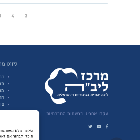
5
4
3
ניווט מה
דר
תח
מא
הת
צו
עקבו אחרינו ברשתות החברתיות
האתר שלנו משתמש בע
תוכלו לבחור אם לאפש