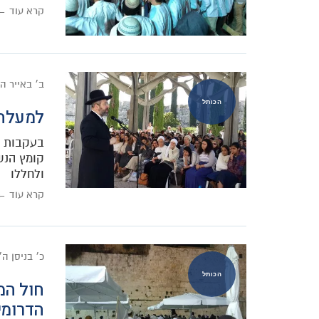
קרא עוד ←
ב׳ באייר 
הכותל
למעלה מ1000 איש בתפילת ראש
בעקבות ה
קומץ הנש
ולחללו
קרא עוד ←
כ׳ בניסן ה
הכותל
חול המ
הדרומי