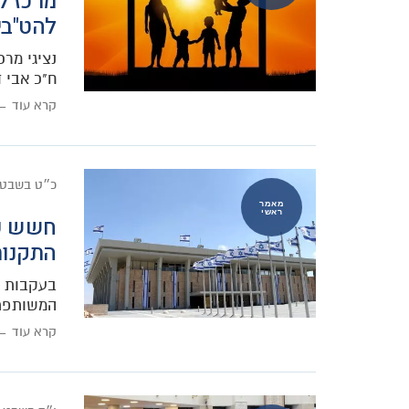
מרכז ל
להט"בי
נציגי מרכ
ח"כ אבי 
קרא עוד ←
כ״ט בשבט
מאמר
ראשי
חשש כב
התקנות
בעקבות ה
המשותפת 
קרא עוד ←