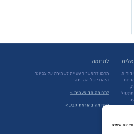
ראלית
לתרומה
יהודית
תרמו להמשך העשייה לשמירה על צביונה
דינת
היהודי של המדינה:
,
לתרומה חד פעמית >
תתנהל
עה
לתרומה בהוראת קבע >
ותאמות אישית.