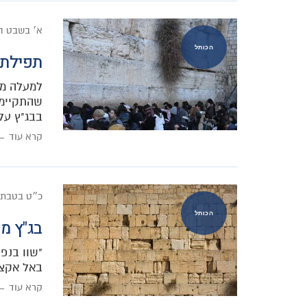
א׳ בשבט ה
הכותל
תפילת
שהתקיימה
בבג"ץ על
קרא עוד ←
כ״ט בטבת
הכותל
בג"ץ מ
"שוו בנפ
באל אקצא
קרא עוד ←