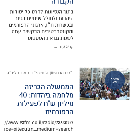
הקבורה
בתוך הנסיונות להרס כל יסודות
היהדות ולחולל שינויים בגיור
ובכשרות ח״ו, ארגוני הרפורמים
והקונסרבטיבים מבקשים עתה
לשנות גם את הסטטוס
קרא עוד ←
י״ט במרחשוון ה׳תשפ״ב
מרכז ליב"ה
מאמר
ראשי
הממשלה הכריזה
מלחמה ביהדות: 40
מיליון ש"ח לפעילות
הרפורמית
s://www.93fm.co.il/radio/736302/?
urce=site&utm_medium=search