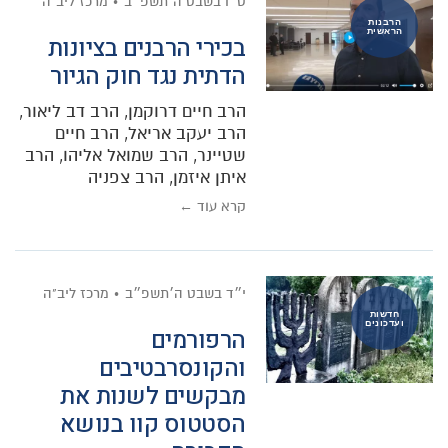
ט״ו בשבט ה׳תשפ״ב
מרכז ליב"ה
הרבנות
הראשית
בכירי הרבנים בציונות
הדתית נגד חוק הגיור
הרב חיים דרוקמן, הרב דב ליאור,
הרב יעקב אריאל, הרב חיים
שטיינר, הרב שמואל אליהו, הרב
איתן איזמן, הרב צפניה
קרא עוד ←
י״ד בשבט ה׳תשפ״ב
מרכז ליב"ה
חדשות
ועדכונים
הרפורמים
והקונסרבטיבים
מבקשים לשנות את
הסטטוס קוו בנושא