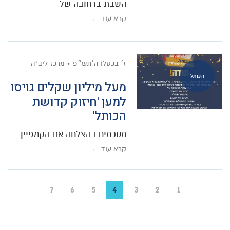
השבת ברחובה של
קרא עוד ←
ז׳ בכסלו ה׳תש״פ
מרכז ליב"ה
הכותל
מעל מיליון שקלים גויסו
למען 'חיזוק קדושת
הכותל'
מסכמים בהצלחה את הקמפיין
קרא עוד ←
7
6
5
4
3
2
1