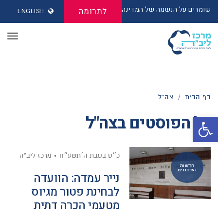
שומרים על הנשמה של המדינה
לתרומה
ENGLISH
תפר
דף הבית
/
צה"ל
כל הפוסטים ב
צה"ל
פתח סרגל נגישות
כ״ט בטבת ה׳תשע״ח
מרכז ליב"ה
חדשות
ועדכונים
נייר עמדה: הוועדה
לבחינת פטור מגיוס
מטעמי הכרה דתית