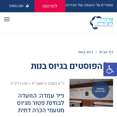
שומרים על הנשמה של המדינה
לתרומה
ENGLISH
תפר
דף הבית
/
גיוס בנות
כל הפוסטים ב
גיוס בנות
פתח סרגל נגישות
כ״ט בטבת ה׳תשע״ח
מרכז ליב"ה
חדשות
ועדכונים
נייר עמדה: הוועדה
לבחינת פטור מגיוס
מטעמי הכרה דתית