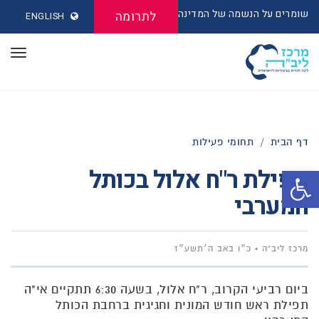
שומרים על הנשמה של המדינה
לתרומה
ENGLISH
תפר
דף הבית
/
תחומי פעילות
תפילת ר"ח אלול בכותל
פתח סרגל נגישות
המערבי
מרכז ליב"ה
כ״ו באב ה׳תשע״ז
ביום רביעי הקרוב, ר"ח אלול, בשעה 6:30 תתקיים אי"ה
תפילת ראש חודש המונית וחגיגית ברחבת הכותל