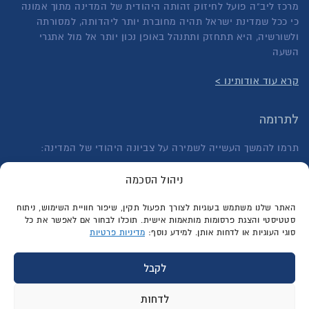
מרכז ליב"ה פועל לחיזוק זהותה היהודית של המדינה מתוך אמונה
כי ככל שמדינת ישראל תהיה מחוברת יותר ליהדותה, למסורתה
ולשורשיה, היא תתחזק ותתנהל באופן נכון יותר אל מול אתגרי
השעה
קרא עוד אודותינו >
לתרומה
תרמו להמשך העשייה לשמירה על צביונה היהודי של המדינה:
לתרומה חד פעמית >
ניהול הסכמה
לתרומה בהוראת קבע >
האתר שלנו משתמש בעוגיות לצורך תפעול תקין, שיפור חוויית השימוש, ניתוח
סטטיסטי והצגת פרסומות מותאמות אישית. תוכלו לבחור אם לאפשר את כל
סוגי העוגיות או לדחות אותן. למידע נוסף:
מדיניות פרטיות
לקבל
גלילה
תחזוקת אתרים Web3D
לדחות