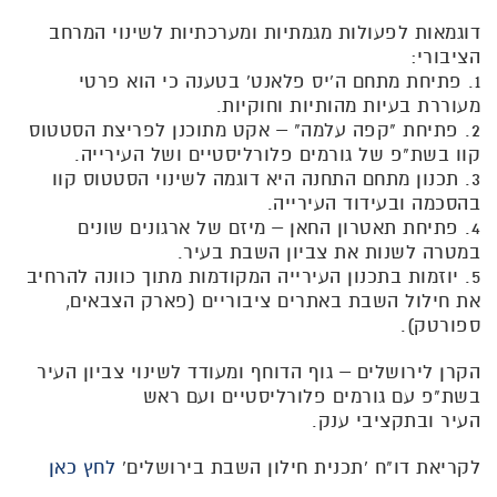
דוגמאות לפעולות מגמתיות ומערכתיות לשינוי המרחב
הציבורי:
1. פתיחת מתחם ה'יס פלאנט' בטענה כי הוא פרטי
מעוררת בעיות מהותיות וחוקיות.
2. פתיחת "קפה עלמה" – אקט מתוכנן לפריצת הסטטוס
קוו בשת"פ של גורמים פלורליסטיים ושל העירייה.
3. תכנון מתחם התחנה היא דוגמה לשינוי הסטטוס קוו
בהסכמה ובעידוד העירייה.
4. פתיחת תאטרון החאן – מיזם של ארגונים שונים
במטרה לשנות את צביון השבת בעיר.
5. יוזמות בתכנון העירייה המקודמות מתוך כוונה להרחיב
את חילול השבת באתרים ציבוריים (פארק הצבאים,
ספורטק).
הקרן לירושלים – גוף הדוחף ומעודד לשינוי צביון העיר
בשת"פ עם גורמים פלורליסטיים ועם ראש
העיר ובתקציבי ענק.
לקריאת דו"ח 'תכנית חילון השבת בירושלים'
לחץ כאן