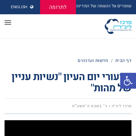
שומרים על הנשמה של המדינה
לתרומה
ENGLISH
תפר
דף הבית
/
חדשות ועדכונים
שיעורי יום העיון "נשיות עניין
פתח סרגל נגישות
של מהות"
מרכז ליב"ה
כ׳ בשבט ה׳תשע״ח