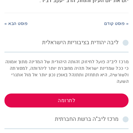
יזם את יום העיון והנחה, הרב יעקב דביר.
« פוסט קודם
פוסט הבא »
ליבה יהודית בציבוריות הישראלית
מרכז ליב"ה פועל לחיזוק זהותה היהודית של המדינה מתוך אמונה
כי ככל שמדינת ישראל תהיה מחוברת יותר ליהדותה, למסורתה
ולשורשיה, היא תתחזק ותתנהל באופן נכון יותר אל מול אתגרי
השעה
לתרומה
מרכז ליב"ה ברשת החברתית