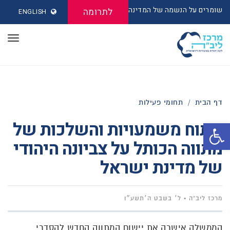
שומרים על הנשמה של המדינה
לתרומה
ENGLISH
תפר
דף הבית
/
תחומי פעילות
ניתוח משמעויות והשלכות של
פתח סרגל נגישות
מתווה הכותל על צביונה היהודי
של מדינת ישראל
מרכז ליב"ה
ל׳ בשבט ה׳תשע״ו
הממשלה אישרה את יישום המתווה החדש להסדרי