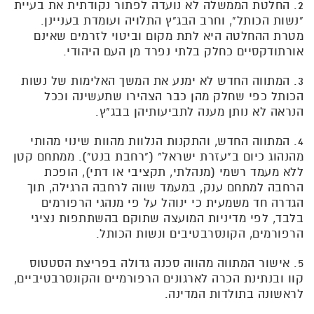
2. החלטת הממשלה לא נועדה לפתור נקודתית את בעיית
"נשות הכותל", וחרב הבג"ץ התלויה ועומדת בעניינן.
מטרת ההחלטה היא לתת מקום וביטוי לזרמים שאינם
אורתודקסיים כחלק בלתי נפרד מן העם היהודי.
3. המתווה החדש לא ימנע את המשך האלימות של נשות
הכותל כפי שחלק מהן כבר הצהירו שתעשינה וככל
הנראה לא נותן מענה לתביעותיהן בבג"ץ.
4. המתווה החדש, והתקנות הנלוות מהוות שינוי מהותי
מהנהוג כיום ב"עזרת ישראל" ("רחבת בנט"). ממתחם קטן
ללא מעמד רשמי (מנהלתי, תקציבי או דתי), הופכת
הרחבה למתחם ענק, במעמד שווה לרחבה הרגילה, תוך
הגדרה חד משמעית כי ינוהל על פי מנהגי הרפורמים
בלבד, לפי מדיניות המועצה שתוקם בהשתתפות נציגי
הרפורמים, הקונסרבטיבים ונשות הכותל.
5. אישור המתווה מהווה סכנה גדולה בפריצת הסטטוס
קוו ובנתינת הכרה לארגונים הרפורמיים והקונסרבטיביים,
לראשונה בתולדות המדינה.