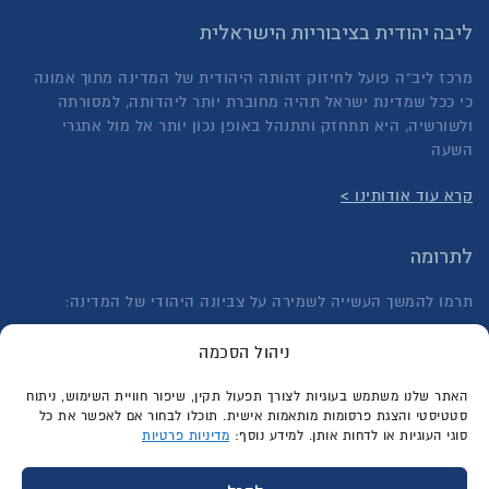
ליבה יהודית בציבוריות הישראלית
מרכז ליב"ה פועל לחיזוק זהותה היהודית של המדינה מתוך אמונה
כי ככל שמדינת ישראל תהיה מחוברת יותר ליהדותה, למסורתה
ולשורשיה, היא תתחזק ותתנהל באופן נכון יותר אל מול אתגרי
השעה
קרא עוד אודותינו >
לתרומה
תרמו להמשך העשייה לשמירה על צביונה היהודי של המדינה:
לתרומה חד פעמית >
ניהול הסכמה
לתרומה בהוראת קבע >
האתר שלנו משתמש בעוגיות לצורך תפעול תקין, שיפור חוויית השימוש, ניתוח
סטטיסטי והצגת פרסומות מותאמות אישית. תוכלו לבחור אם לאפשר את כל
סוגי העוגיות או לדחות אותן. למידע נוסף:
מדיניות פרטיות