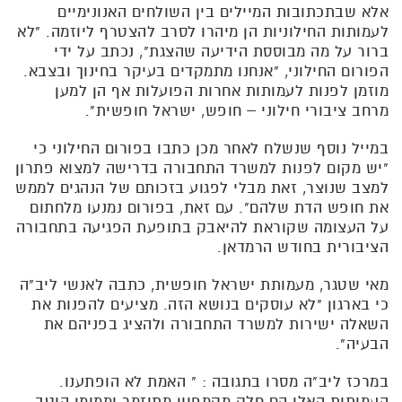
אלא שבתכתובות המיילים בין השולחים האנונימיים
לעמותות החילוניות הן מיהרו לסרב להצטרף ליוזמה. "לא
ברור על מה מבוססת הידיעה שהצגת", נכתב על ידי
הפורום החילוני, "אנחנו מתמקדים בעיקר בחינוך ובצבא.
מוזמן לפנות לעמותות אחרות הפועלות אף הן למען
מרחב ציבורי חילוני – חופש, ישראל חופשית".
במייל נוסף שנשלח לאחר מכן כתבו בפורום החילוני כי
"יש מקום לפנות למשרד התחבורה בדרישה למצוא פתרון
למצב שנוצר, זאת מבלי לפגוע בזכותם של הנהגים לממש
את חופש הדת שלהם". עם זאת, בפורום נמנעו מלחתום
על העצומה שקוראת להיאבק בתופעת הפגיעה בתחבורה
הציבורית בחודש הרמדאן.
מאי שטגר, מעמותת ישראל חופשית, כתבה לאנשי ליב"ה
כי בארגון "לא עוסקים בנושא הזה. מציעים להפנות את
השאלה ישירות למשרד התחבורה ולהציג בפניהם את
הבעיה".
במרכז ליב"ה מסרו בתגובה : " האמת לא הופתענו.
העמותות האלו הם חלק מקמפיין מתוזמר וממומן היטב