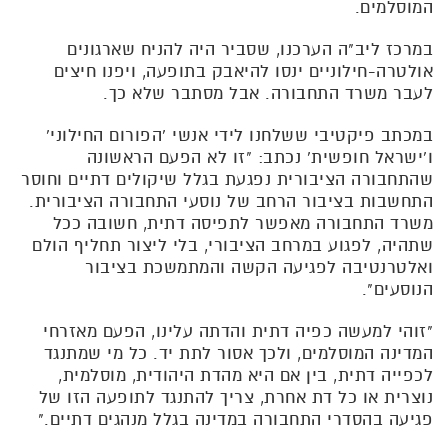
המוסלמים.
במרכז ליב"ה הערכנו, שסביר היה להניח שארגונים
אולטרה-חילוניים ינסו להיאבק בתופעה, ויפנו חיצים
לעבר משרד התחבורה. אבל מסתבר שלא כך.
במכתב פיקטיבי ששלחנו לידי אנשי 'הפורום החילוני'
ו'ישראל חופשית' נכתב: "זו לא הפעם הראשונה
שהתחבורה הציבורית נפגעת בגלל שיקולים דתיים וחוסר
התחשבות בציבור הרחב של נוסעי התחבורה הציבורית.
משרד התחבורה מאפשר לתפיסה דתית, חשובה ככל
שתהיה, לפגוע במרחב הציבורי, בלי ליצור תחליף הולם
ואלטרנטיבה לפגיעה הקשה והמתמשכת בציבור
הנוסעים".
"זוהי למעשה כפיה דתית והדתה עלינו, הפעם מאזרחי
המדינה המוסלמים, ולכך אסור לתת יד. כל מי שמתנגד
לכפייה דתית, בין אם היא מהדת היהודית, מוסלמית,
נוצרית או כל דת אחרת, צריך להתנגד לתופעה הזו של
פגיעה בהסדרי התחבורה במדינה בגלל מנהגים דתיים."