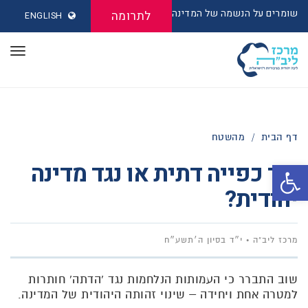
שומרים על הנשמה של המדינה
לתרומה
ENGLISH
תפר
דף הבית
/
מהשטח
נגד כפייה דתית או נגד מדינה
פתח סרגל נגישות
יהודית?
מרכז ליב"ה
י״ד בסיון ה׳תשע״ח
שוב התברר כי העמותות הנלחמות נגד 'הדתה' חותרות
למטרה אחת ויחידה – שינוי זהותה היהודית של המדינה.