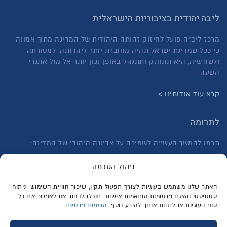
ליבה יהודית בציבוריות הישראלית
מרכז ליב"ה פועל לחיזוק זהותה היהודית של המדינה מתוך אמונה
כי ככל שמדינת ישראל תהיה מחוברת יותר ליהדותה, למסורתה
ולשורשיה, היא תתחזק ותתנהל באופן נכון יותר אל מול אתגרי
השעה
קרא עוד אודותינו >
לתרומה
תרמו להמשך העשייה לשמירה על צביונה היהודי של המדינה:
לתרומה חד פעמית >
ניהול הסכמה
לתרומה בהוראת קבע >
האתר שלנו משתמש בעוגיות לצורך תפעול תקין, שיפור חוויית השימוש, ניתוח
סטטיסטי והצגת פרסומות מותאמות אישית. תוכלו לבחור אם לאפשר את כל
סוגי העוגיות או לדחות אותן. למידע נוסף:
מדיניות פרטיות