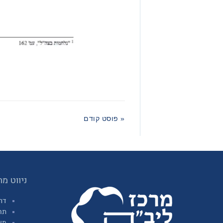
« פוסט קודם
ניווט מה
דר
תח
מא