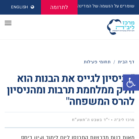
שומרים על הנשמה של המדינה
לתרומה
ENGLISH
תפר
דף הבית
/
תחומי פעילות
"הניסיון לגייס את הבנות הוא
פתח סרגל נגישות
חלק ממלחמת תרבות ומהניסיון
להרס המשפחה"
מרכז ליב"ה
י״ד בשבט ה׳תשע״ח
מאות בנות מדרשות התכנסו ליום לימוד ועיון ביחס