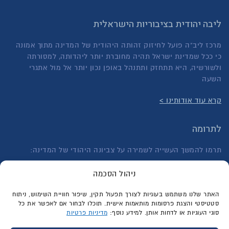
ליבה יהודית בציבוריות הישראלית
מרכז ליב"ה פועל לחיזוק זהותה היהודית של המדינה מתוך אמונה
כי ככל שמדינת ישראל תהיה מחוברת יותר ליהדותה, למסורתה
ולשורשיה, היא תתחזק ותתנהל באופן נכון יותר אל מול אתגרי
השעה
קרא עוד אודותינו >
לתרומה
תרמו להמשך העשייה לשמירה על צביונה היהודי של המדינה:
לתרומה חד פעמית >
ניהול הסכמה
לתרומה בהוראת קבע >
האתר שלנו משתמש בעוגיות לצורך תפעול תקין, שיפור חוויית השימוש, ניתוח
סטטיסטי והצגת פרסומות מותאמות אישית. תוכלו לבחור אם לאפשר את כל
סוגי העוגיות או לדחות אותן. למידע נוסף:
מדיניות פרטיות